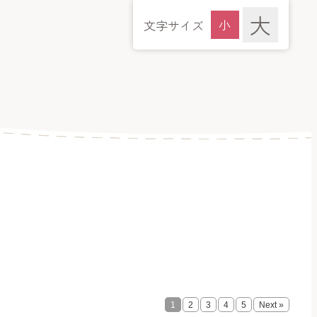
文字サイズ
1
2
3
4
5
Next »